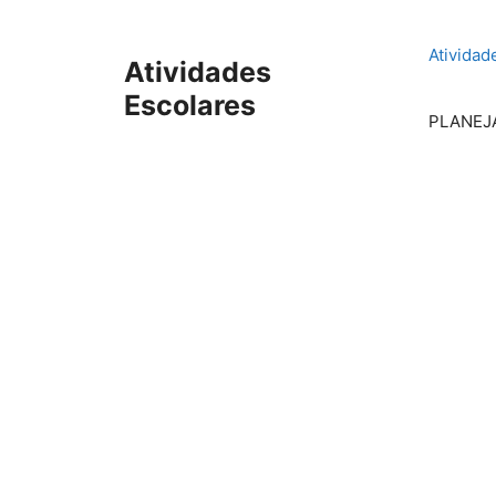
Pular
para
Atividad
Atividades
o
conteúdo
Escolares
PLANEJ