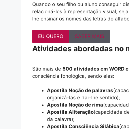
Quando o seu filho ou aluno conseguir dis
relacioná-los à representação visual, sej
lhe ensinar os nomes das letras do alfab
EU QUERO
SABER MAIS
Atividades abordadas no m
São mais de
500 atividades em WORD e
consciência fonológica, sendo eles:
Apostila Noção de palavras
(capac
organizá-las e dar-lhe sentido);
Apostila Noção de rima
(capacidade
Apostila Aliteração
(capacidade de 
da palavra);
Apostila Consciência Silábica
(ca