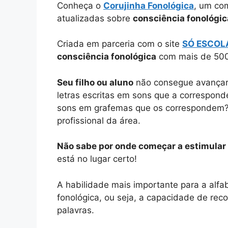
Conheça o
Corujinha Fonológica
, um com
atualizadas sobre
consciência fonológic
Criada em parceria com o site
SÓ ESCO
consciência fonológica
com mais de 500
Seu filho ou aluno
não consegue avançar 
letras escritas em sons que a correspond
sons em grafemas que os correspondem? E
profissional da área.
Não sabe por onde começar a estimular 
está no lugar certo!
A habilidade mais importante para a alfa
fonológica, ou seja, a capacidade de re
palavras.