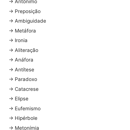
→
Antônimo
→
Preposição
→
Ambiguidade
→
Metáfora
→
Ironia
→
Aliteração
→
Anáfora
→
Antítese
→
Paradoxo
→
Catacrese
→
Elipse
→
Eufemismo
→
Hipérbole
→
Metonímia