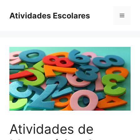
Pular
para
Atividades Escolares
Menu
o
conteúdo
Atividades de