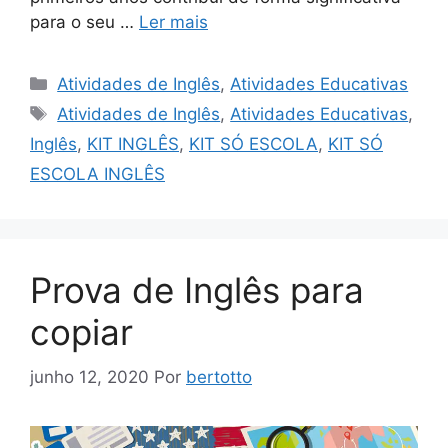
para o seu …
Ler mais
Categorias
Atividades de Inglês
,
Atividades Educativas
Tags
Atividades de Inglês
,
Atividades Educativas
,
Inglês
,
KIT INGLÊS
,
KIT SÓ ESCOLA
,
KIT SÓ
ESCOLA INGLÊS
Prova de Inglês para
copiar
junho 12, 2020
Por
bertotto