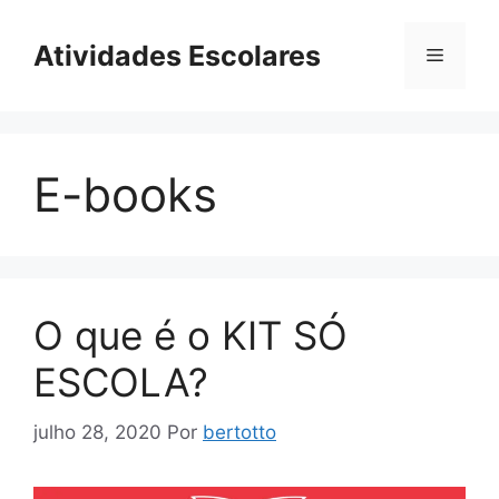
Pular
para
Atividades Escolares
Menu
o
conteúdo
E-books
O que é o KIT SÓ
ESCOLA?
julho 28, 2020
Por
bertotto