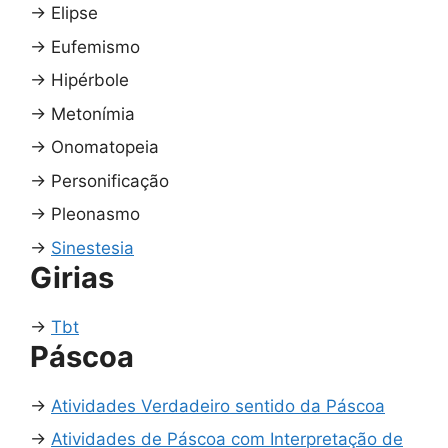
→
Elipse
→
Eufemismo
→
Hipérbole
→
Metonímia
→
Onomatopeia
→
Personificação
→
Pleonasmo
→
Sinestesia
Girias
→
Tbt
Páscoa
→
Atividades Verdadeiro sentido da Páscoa
→
Atividades de Páscoa com Interpretação de