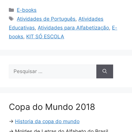
Categorias
E-books
Tags
Atividades de Português
,
Atividades
Educativas
,
Atividades para Alfabetização
,
E-
books
,
KIT SÓ ESCOLA
Pesquisar
por:
Copa do Mundo 2018
→
Historia da copa do mundo
→
Moldes de Letras do Alfabeto do Brasil