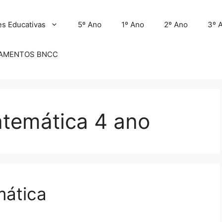
es Educativas
5º Ano
1º Ano
2º Ano
3º 
AMENTOS BNCC
atemática 4 ano
mática