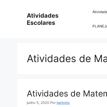
Pular
para
Atividad
Atividades
o
conteúdo
Escolares
PLANEJ
Atividades de M
Atividades de Mate
junho 5, 2020
Por
bertotto