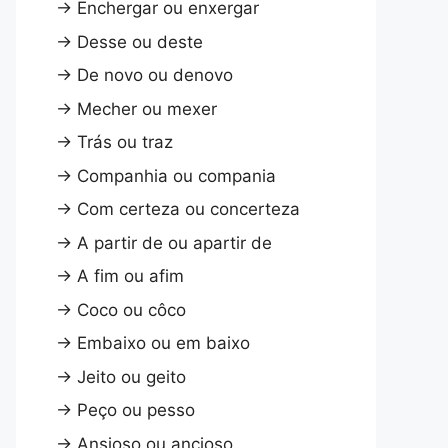
→
Enchergar ou enxergar
→
Desse ou deste
→
De novo ou denovo
→
Mecher ou mexer
→
Trás ou traz
→
Companhia ou compania
→
Com certeza ou concerteza
→
A partir de ou apartir de
→
A fim ou afim
→
Coco ou côco
→
Embaixo ou em baixo
→
Jeito ou geito
→
Peço ou pesso
→
Ansioso ou ancioso