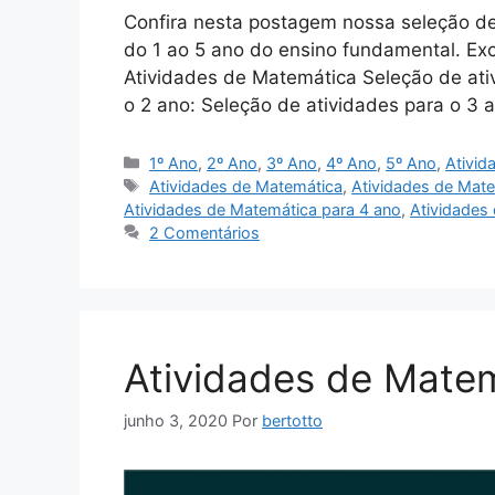
Confira nesta postagem nossa seleção de
do 1 ao 5 ano do ensino fundamental. Exc
Atividades de Matemática Seleção de ativ
o 2 ano: Seleção de atividades para o 3 
Categorias
1º Ano
,
2º Ano
,
3º Ano
,
4º Ano
,
5º Ano
,
Ativid
Tags
Atividades de Matemática
,
Atividades de Mat
Atividades de Matemática para 4 ano
,
Atividades
2 Comentários
Atividades de Mate
junho 3, 2020
Por
bertotto