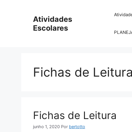
Pular
para
Atividad
Atividades
o
conteúdo
Escolares
PLANEJ
Fichas de Leitur
Fichas de Leitura
junho 1, 2020
Por
bertotto