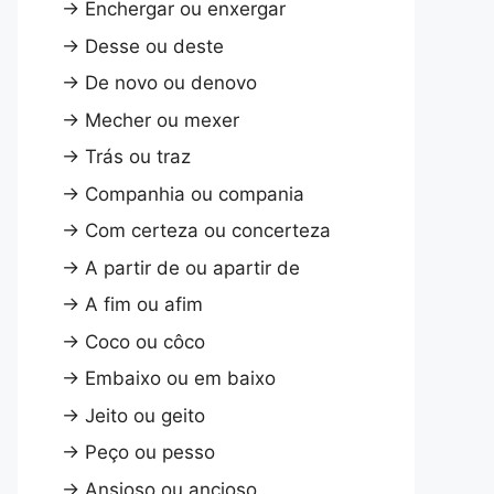
→
Enchergar ou enxergar
→
Desse ou deste
→
De novo ou denovo
→
Mecher ou mexer
→
Trás ou traz
→
Companhia ou compania
→
Com certeza ou concerteza
→
A partir de ou apartir de
→
A fim ou afim
→
Coco ou côco
→
Embaixo ou em baixo
→
Jeito ou geito
→
Peço ou pesso
→
Ansioso ou ancioso